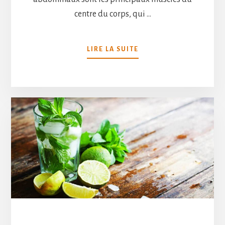
centre du corps, qui …
À
LIRE LA SUITE
PROPOSLES
AVANTAGES
D’AVOIR
DES
BONS
ABDOS