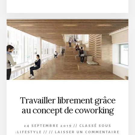
D’UN
RÉEL
BIEN-
ÊTRE
AVEC
DU
CBD
:
QUE
FAIRE ?
Travailler librement grâce
au concept de coworking
24 SEPTEMBRE 2019
//
CLASSÉ SOUS
:
LIFESTYLE
// //
LAISSER UN COMMENTAIRE